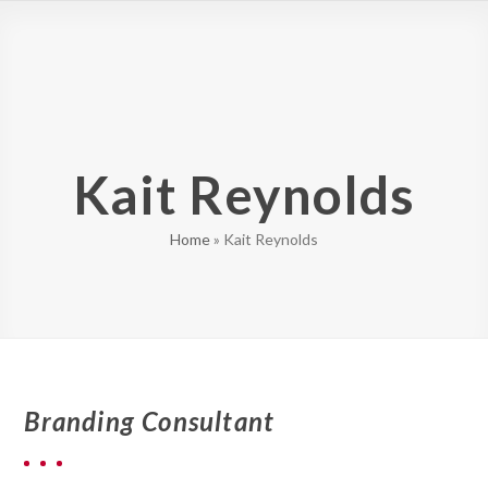
Skip
Open
Close
to
mobile
mobile
content
menu
menu
Kait Reynolds
Home
»
Kait Reynolds
Branding Consultant