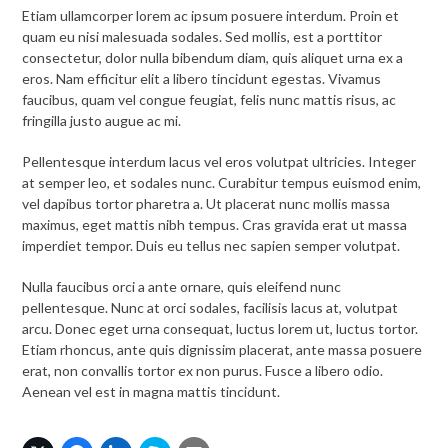
Etiam ullamcorper lorem ac ipsum posuere interdum. Proin et
quam eu nisi malesuada sodales. Sed mollis, est a porttitor
consectetur, dolor nulla bibendum diam, quis aliquet urna ex a
eros. Nam efficitur elit a libero tincidunt egestas. Vivamus
faucibus, quam vel congue feugiat, felis nunc mattis risus, ac
fringilla justo augue ac mi.
Pellentesque interdum lacus vel eros volutpat ultricies. Integer
at semper leo, et sodales nunc. Curabitur tempus euismod enim,
vel dapibus tortor pharetra a. Ut placerat nunc mollis massa
maximus, eget mattis nibh tempus. Cras gravida erat ut massa
imperdiet tempor. Duis eu tellus nec sapien semper volutpat.
Nulla faucibus orci a ante ornare, quis eleifend nunc
pellentesque. Nunc at orci sodales, facilisis lacus at, volutpat
arcu. Donec eget urna consequat, luctus lorem ut, luctus tortor.
Etiam rhoncus, ante quis dignissim placerat, ante massa posuere
erat, non convallis tortor ex non purus. Fusce a libero odio.
Aenean vel est in magna mattis tincidunt.